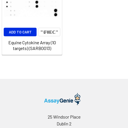
ADD TO CART
Equine Cytokine Array (10
targets) (SARB0013)
25 Windsor Place
Dublin 2