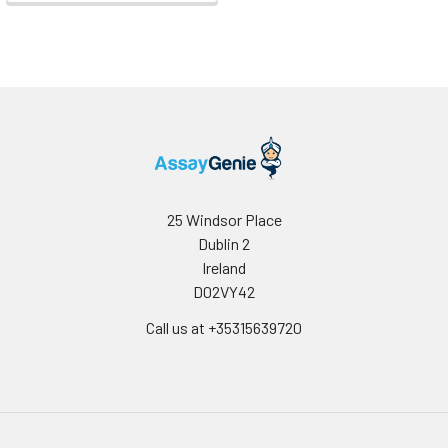
25 Windsor Place
Dublin 2
Ireland
D02VY42
Call us at +35315639720