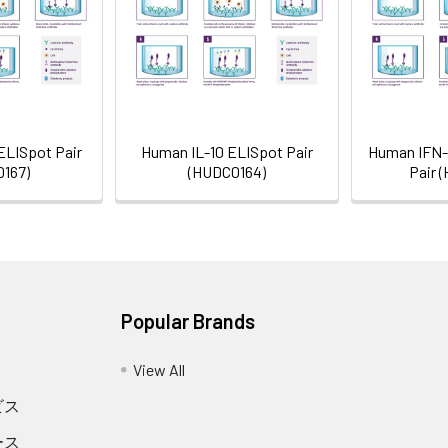
ELISpot Pair
Human IL-10 ELISpot Pair
Human IFN
167)
(HUDC0164)
Pair 
Popular Brands
View All
ビス
ース