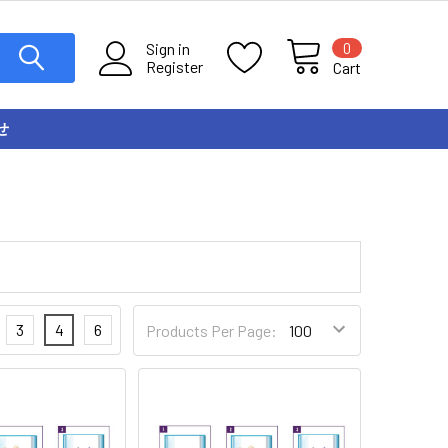
0
Sign in
Register
Cart
せ
3
4
6
Products Per Page: