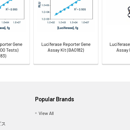
porter Gene
Luciferase Reporter Gene
Luciferas
500 Tests)
Assay Kit (BA0182)
Assay 
83)
Popular Brands
View All
ビス