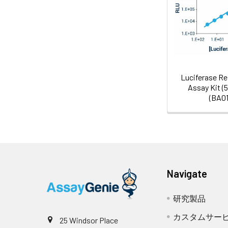
Luciferase Re
Assay Kit (
(BA01
Navigate
研究製品
カスタムサー
25 Windsor Place