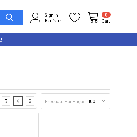
0
Sign in
Register
Cart
せ
3
4
6
Products Per Page: