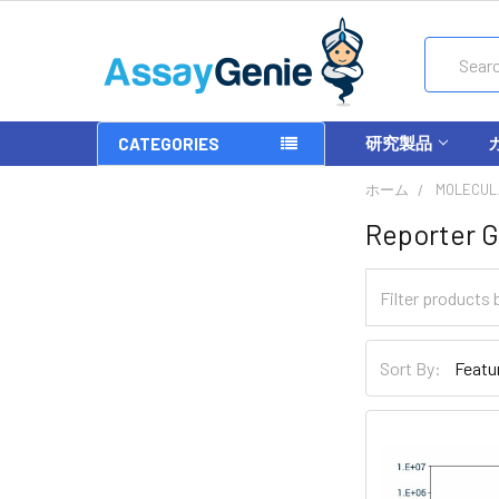
Search
研究製品
CATEGORIES
ホーム
MOLECUL
Reporter G
Sort By: