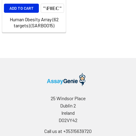
ADD TO CART
Human Obesity Array (62
targets) (SARB0015)
25 Windsor Place
Dublin 2
Ireland
D02VY42
Call us at +35315639720