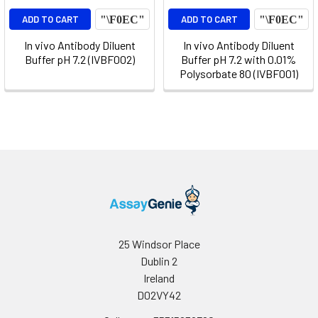
ADD TO CART
ADD TO CART
In vivo Antibody Diluent
In vivo Antibody Diluent
Buffer pH 7.2 (IVBF002)
Buffer pH 7.2 with 0.01%
Polysorbate 80 (IVBF001)
25 Windsor Place
Dublin 2
Ireland
D02VY42