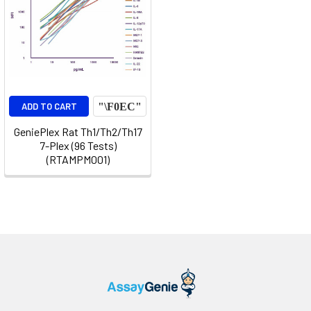
ADD TO CART
GeniePlex Rat Th1/Th2/Th17
7-Plex (96 Tests)
(RTAMPM001)