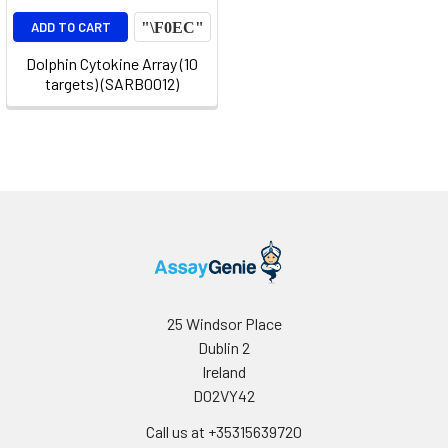
ADD TO CART
Dolphin Cytokine Array (10
targets) (SARB0012)
25 Windsor Place
Dublin 2
Ireland
D02VY42
Call us at +35315639720