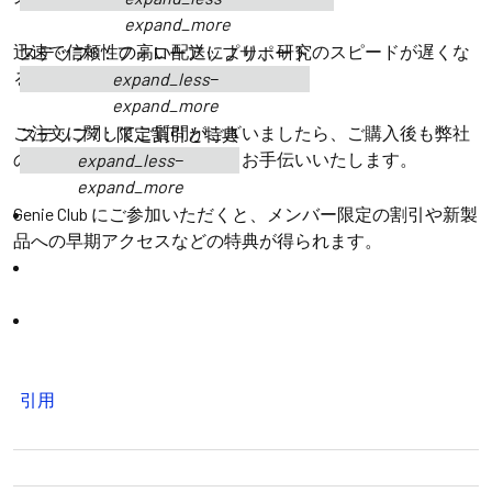
expand_more
迅速で信頼性の高い配送により、研究のスピードが遅くな
ステップ6：フォローアップサポート
ることがありません。
expand_less
expand_more
ご注文に関してご質問がございましたら、ご購入後も弊社
ステップ7：限定割引と特典
のサポートチームがいつでもお手伝いいたします。
expand_less
expand_more
Genie Club にご参加いただくと、メンバー限定の割引や新製
品への早期アクセスなどの特典が得られます。
引用