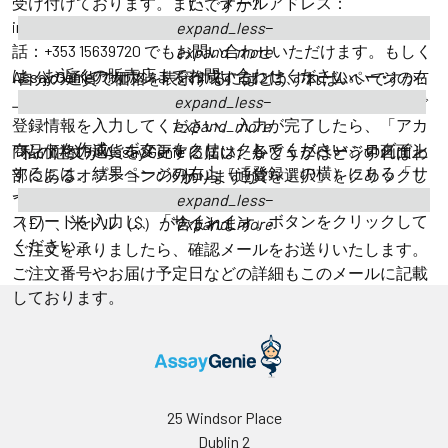
受け付けております。また、メールアドレス：
いですか?
info@assaygenie.com またはorders@assaygenie.com、お電
expand_less
話：+353 15639720 でもお問い合わせいただけます。もしく
expand_more
は、お近くの販売店までお問い合わせください。
Assay Genieアカウントを作成するには、ホームページの右
自分の通貨で価格を表示するにはどうすればいいですか?
上にある「登録」をクリックしてください。登録ページで
expand_less
登録情報を入力してください。入力が完了したら、「アカ
expand_more
ウントを作成」ボタンをクリックしてください。ログイン
商品価格の通貨を変更するには、各ウェブページの画面上
私の注文が Assay Genie に届いたかどうかはどうすればわ
するには、結果ページの右上（「登録」の横）にある「サ
部にあるオプションの列から「通貨を選択」をクリックし
かりますか?
インイン」をクリックしてください。メールアドレスとパ
てください。オプションには、ユーロ（€）、ポンド
expand_less
スワードを入力し、「サインイン」ボタンをクリックして
（£）、米ドル（$）が含まれます。
expand_more
ください。
ご注文を承りましたら、確認メールをお送りいたします。
ご注文番号やお届け予定日などの詳細もこのメールに記載
しております。
25 Windsor Place
Dublin 2