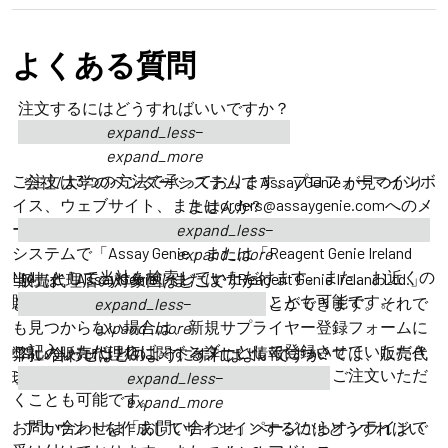
よくある質問
注文するにはどうすればいいですか？
expand_less
expand_more
ご注文は3つの方法で承っております。プロフォーマインボ
会社/大学のベンダー システムで Assay Genie が見つかり
イス、ウェブサイト、またはorders@assaygenie.comへのメ
ませんか?
ールによるオンライン注文が可能です。ご注文は、ご注文
expand_less
システムで「Assay Genie」または「Reagent Genie Ireland
expand_more
Ltd」として当社を検索していただけます。また、お近くの
当社は「Assay Genie」または「Reagent Genie Ireland Ltd.」
販売代理店の対象国はどこですか?
販売代理店を通してご注文いただくことも可能です。
というサプライヤー名で見つけることができます。それで
expand_less
も見つからない場合は、新規サプライヤー登録フォームに
expand_more
ご記入いただければ、ベンダーとして登録させていただき
弊社の販売代理店に関する詳しい情報については、販売代
問い合わせはどのようにすればよいですか?
ます。または、お近くの販売代理店を通してご注文いただ
理店ページをご覧ください。
expand_less
くことも可能です。
expand_more
お問い合わせは「お問い合わせ」ページからオンラインで
アカウントを作成してサインインするにはどうすればい