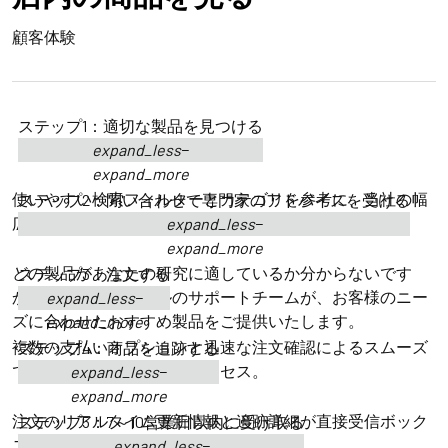
顧客体験
ステップ1：適切な製品を見つける
expand_less
expand_more
使いやすい検索フィルターとカテゴリを参考に、当社の幅
ステップ2：問い合わせて専門家のアドバイスを受ける
広いアッセイと試薬をご覧ください。
expand_less
expand_more
どの製品があなたの研究に適しているか分からないです
ステップ3：注文する
か？当社の博士レベルのサポートチームが、お客様のニー
expand_less
ズに合わせたおすすめ製品をご提供いたします。
expand_more
複数の支払いオプションと迅速な注文確認によるスムーズ
ステップ4：商品を追跡する
で安全なチェックアウトプロセス。
expand_less
expand_more
注文のリアルタイム更新情報と追跡詳細が直接受信ボック
ステップ5：7～10営業日以内に受け取る
スへ送信されます。
expand_less